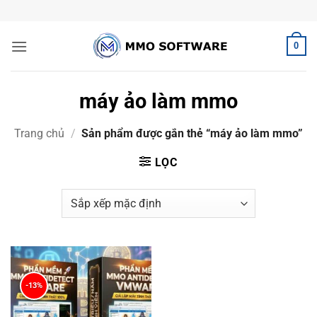
Bỏ
qua
nội
0
dung
máy ảo làm mmo
Trang chủ
/
Sản phẩm được gắn thẻ “máy ảo làm mmo”
LỌC
-13%