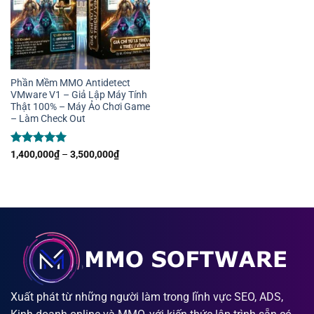
Phần Mềm MMO Antidetect
VMware V1 – Giả Lập Máy Tính
Thật 100% – Máy Ảo Chơi Game
– Làm Check Out
Được xếp
Khoảng
1,400,000
₫
–
3,500,000
₫
giá:
hạng
5
5
từ
sao
1,400,000₫
đến
3,500,000₫
Xuất phát từ những người làm trong lĩnh vực SEO, ADS,