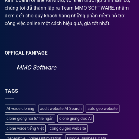
Kinh doanh online và MMO, với kiến thức lập trình sẵn có,
chúng tôi đã thành lập ra Team MMO SOFTWARE, nhằm
đem đến cho quý khách hàng những phần mềm hỗ trợ
công việc online một cách hiệu quả, giá tốt nhất.
OFFICAL FANPAGE
MMO Software
TAGS
AI voice cloning
audit website AI Search
auto geo website
clone giọng nói từ file ngắn
clone giọng đọc AI
clone voice tiếng Việt
công cụ geo website
Generative Engine Optimization
Google Business Data