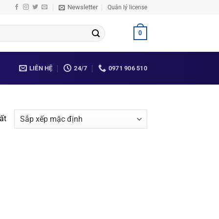
Newsletter
Quản lý license
0
LIÊN HỆ
24/7
0971 906 510
ất