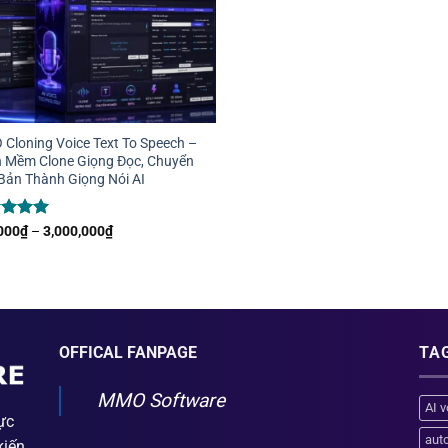
Cloning Voice Text To Speech –
 Mềm Clone Giọng Đọc, Chuyển
Bản Thành Giọng Nói AI
c xếp
Khoảng
000
₫
–
3,000,000
₫
giá:
g
5
5
từ
300,000₫
đến
3,000,000₫
OFFICAL FANPAGE
TA
MMO Software
AI v
ực
aut
kiến