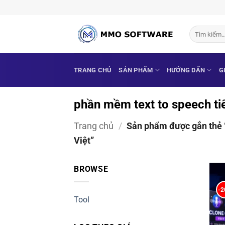
Bỏ
qua
nội
Tìm
kiếm:
dung
TRANG CHỦ
SẢN PHẨM
HƯỚNG DẤN
G
phần mềm text to speech ti
Trang chủ
/
Sản phẩm được gắn thẻ 
Việt”
BROWSE
-
Tool