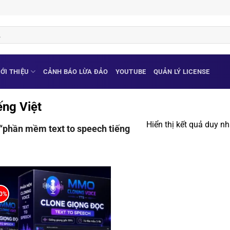
IỚI THIỆU
CẢNH BÁO LỪA ĐẢO
YOUTUBE
QUẢN LÝ LICENSE
ếng Việt
Hiển thị kết quả duy nh
“phần mềm text to speech tiếng
20%