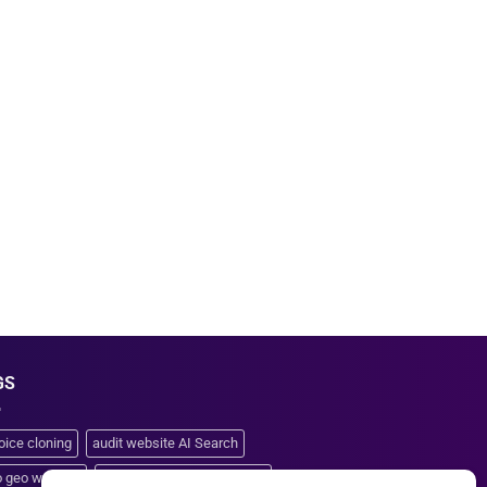
GS
oice cloning
audit website AI Search
o geo website
clone giọng nói từ file ngắn