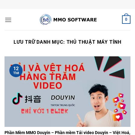
Bỏ
qua
nội
0
dung
LƯU TRỮ DANH MỤC:
THỦ THUẬT MÁY TÍNH
12
Th8
Phần Mềm MMO Douyin – Phần mềm Tải video Douyin – Việt Hoá,