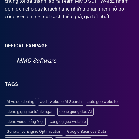
chúng tôi đã thành lập ra Team MMO SOFTWARE, nhằm
đem đến cho quý khách hàng những phần mềm hỗ trợ
công việc online một cách hiệu quả, giá tốt nhất.
OFFICAL FANPAGE
MMO Software
TAGS
AI voice cloning
audit website AI Search
auto geo website
clone giọng nói từ file ngắn
clone giọng đọc AI
clone voice tiếng Việt
công cụ geo website
Generative Engine Optimization
Google Business Data