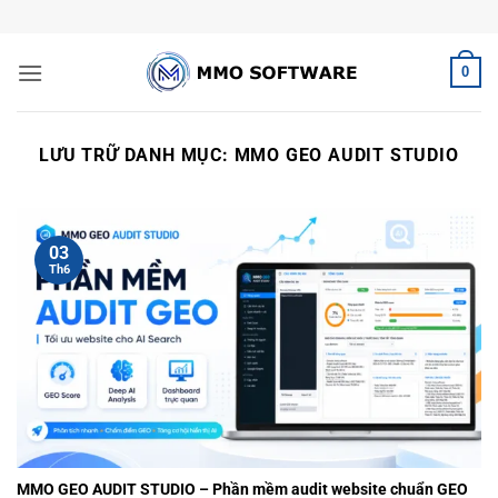
Bỏ
qua
nội
0
dung
LƯU TRỮ DANH MỤC:
MMO GEO AUDIT STUDIO
03
Th6
MMO GEO AUDIT STUDIO – Phần mềm audit website chuẩn GEO