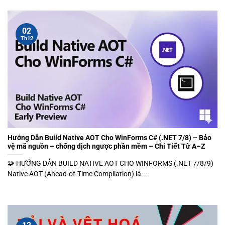
02
Th12
Hướng Dẫn Build Native AOT Cho WinForms C# (.NET 7/8) – Bảo
vệ mã nguồn – chống dịch ngược phần mềm – Chi Tiết Từ A–Z
🧩 HƯỚNG DẪN BUILD NATIVE AOT CHO WINFORMS (.NET 7/8/9)
Native AOT (Ahead-of-Time Compilation) là....