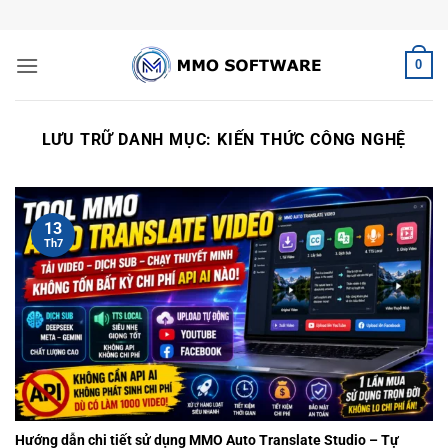
Bỏ
qua
nội
0
dung
LƯU TRỮ DANH MỤC:
KIẾN THỨC CÔNG NGHỆ
13
Th7
Hướng dẫn chi tiết sử dụng MMO Auto Translate Studio – Tự