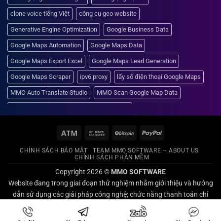
clone voice tiếng Việt
công cụ geo website
Generative Engine Optimization
Google Business Data
Google Maps Automation
Google Maps Data
Google Maps Export Excel
Google Maps Lead Generation
Google Maps Scraper
ipv6 proxy
lấy số điện thoại Google Maps
MMO Auto Translate Studio
MMO Scan Google Map Data
phần mềm chuyển văn bản thành giọng nói
phần mềm clone giọng đọc
phần mềm clone voice
Atm
Bank
BitCoin
PayPal
phần mềm Data Marketing
phần mềm dịch video
Transfer
CHÍNH SÁCH BẢO MẬT
TEAM MMO SOFTWARE – ABOUT US
phần mềm dịch video AI
phần mềm geo website
CHÍNH SÁCH PHẦN MỀM
phần mềm lấy data khách hàng
Copyright 2026 ©
phần mềm Marketing
MMO SOFTWARE
Website đang trong giai đoạn thử nghiệm nhằm giới thiệu và hướng
phần mềm quét Google Maps
phần mềm scan Google Maps
dẫn sử dụng các giải pháp công nghệ; chức năng thanh toán chỉ
phần mềm SEO Local
phần mềm đọc file SRT
được kích hoạt để mô phỏng và kiểm thử kỹ thuật, không sử dụng
cho giao dịch mua bán thực tế.
phần mềm đọc văn bản
proxy ipv6