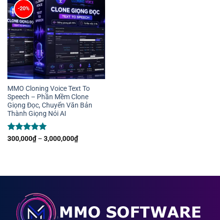
-20%
MMO Cloning Voice Text To
Speech – Phần Mềm Clone
Giọng Đọc, Chuyển Văn Bản
Thành Giọng Nói AI
Được xếp
Khoảng
300,000
₫
–
3,000,000
₫
giá:
hạng
5
5
từ
sao
300,000₫
đến
3,000,000₫