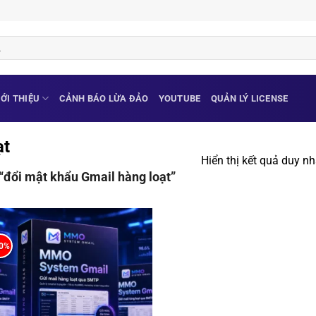
IỚI THIỆU
CẢNH BÁO LỪA ĐẢO
YOUTUBE
QUẢN LÝ LICENSE
ạt
Hiển thị kết quả duy nh
đổi mật khẩu Gmail hàng loạt”
20%