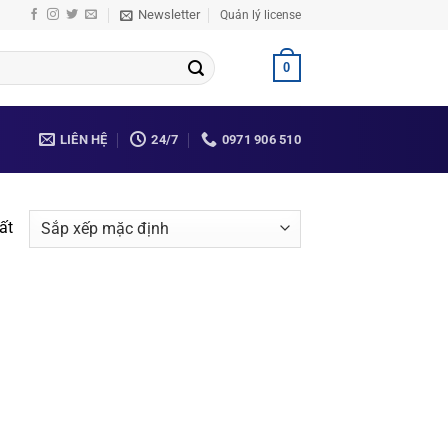
Newsletter
Quản lý license
0
LIÊN HỆ
24/7
0971 906 510
ất