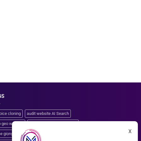
GS
oice cloning
audit website AI Search
o geo website
clone giọng nói từ file ngắn
X
ne giọng đọc AI
clone voice tiếng Việt