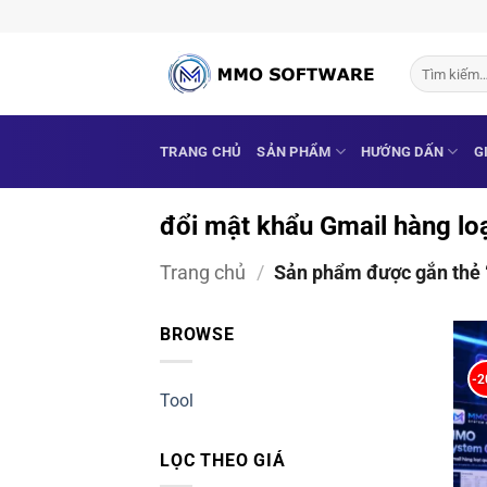
Bỏ
qua
nội
Tìm
kiếm:
dung
TRANG CHỦ
SẢN PHẨM
HƯỚNG DẤN
G
đổi mật khẩu Gmail hàng lo
Trang chủ
/
Sản phẩm được gắn thẻ “
BROWSE
-
Tool
LỌC THEO GIÁ