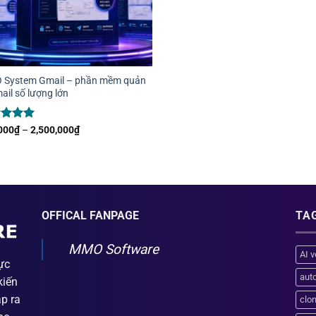
System Gmail – phần mềm quản
ail số lượng lớn
c xếp
Khoảng
000
₫
–
2,500,000
₫
giá:
g
5
5
từ
800,000₫
đến
2,500,000₫
OFFICAL FANPAGE
TA
MMO Software
AI v
ực
aut
kiến
ập ra
clo