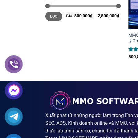
Giá
Giá
Giá:
800,000₫
—
2,500,000₫
LỌC
tối
tối
thiểu
đa
+
MMO 
lý Gm
Đượ
800,
hạn
sao
Xuất phát từ những người làm trong lĩnh v
SEO, ADS, Kinh doanh online và MMO, với 
thức lập trình sẵn có, chúng tôi đã thành l