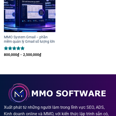
MMO System Gmail – phần
mềm quản lý Gmail số lượng lớn
Được xếp
Khoảng
800,000
₫
–
2,500,000
₫
giá:
hạng
5
5
từ
sao
800,000₫
đến
2,500,000₫
Xuất phát từ những người làm trong lĩnh vực SEO, ADS,
Kinh doanh online và MMO, với kiến thức lập trình sẵn có,