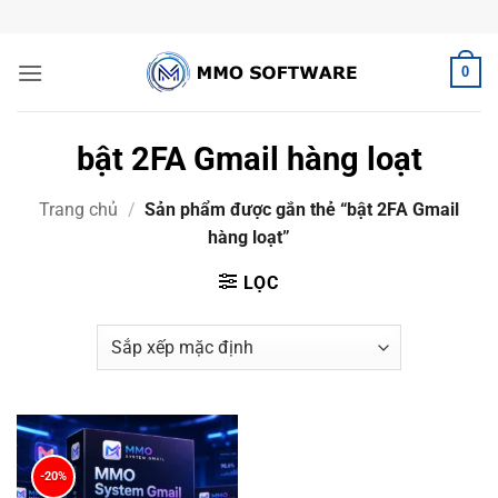
Bỏ
qua
nội
0
dung
bật 2FA Gmail hàng loạt
Trang chủ
/
Sản phẩm được gắn thẻ “bật 2FA Gmail
hàng loạt”
LỌC
-20%