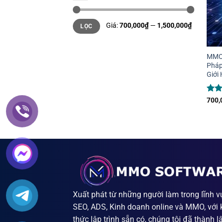
Giá
Giá
Giá:
700,000₫
—
1,500,000₫
LỌC
tối
tối
thiểu
đa
+
MMO 
Pháp
Giới
Đượ
700,
hạn
sao
Xuất phát từ những người làm trong lĩnh v
SEO, ADS, Kinh doanh online và MMO, với 
thức lập trình sẵn có, chúng tôi đã thành l