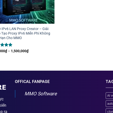
IPv6 LAN Proxy Creator – Giải
 Tạo Proxy IPv6 Miễn Phí Không
 Hạn Cho MMO
c xếp
Khoảng
000
₫
–
1,500,000
₫
giá:
g
5
5
từ
700,000₫
đến
1,500,000₫
OFFICAL FANPAGE
TA
MMO Software
AI v
ực
aut
kiến
ập ra
clo