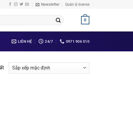
Newsletter
Quản lý license
0
LIÊN HỆ
24/7
0971 906 510
ất