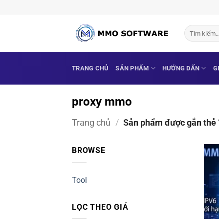
Bỏ
qua
nội
Tìm
kiếm:
dung
TRANG CHỦ
SẢN PHẨM
HƯỚNG DẤN
G
proxy mmo
Trang chủ
/
Sản phẩm được gắn thẻ
BROWSE
Tool
LỌC THEO GIÁ