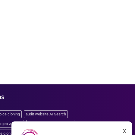
GS
oice cloning
audit website AI Search
o geo website
clone giọng nói từ file ngắn
X
ne giọng đọc AI
clone voice tiếng Việt